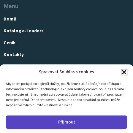
Menu
Domů
Katalog e-Leaders
Ceník
Kontakty
GDPR
Spravovat Souhlas s cookies
Cookies
Abychom poskytli co nejlepší služby, používáme k ukládání a/nebo přístupu k
informacím o zařízení, technologie jako jsou soubory cookies. Souhlas s těmito
Obchodní podmínky
technologiemi nám umožní zpracovávat údaje, jako je chování při procházení
nebo jedinečná ID na tomto webu. Nesouhlas nebo odvolání souhlasu může
nepříznivě ovlivnit určité vlastnosti a funkce.
KONTAKTUJTE NÁS
info@eleaders.cz
Příjmout