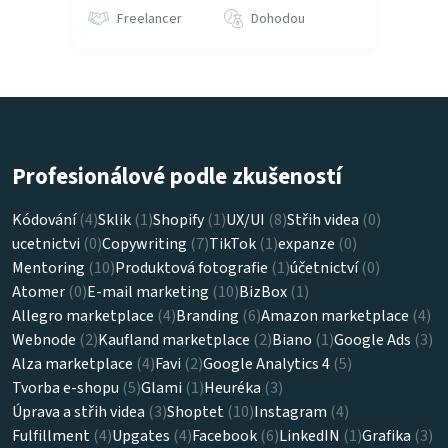
Freelancer
Dohodou
Profesionálové podle zkušeností
Kódování
(4)
Sklik
(1)
Shopify
(1)
UX/UI
(8)
Střih videa
(0)
ucetnictvi
(0)
Copywriting
(7)
TikTok
(1)
expanze
(0)
Mentoring
(10)
Produktová fotografie
(1)
účetnictví
(0)
Atomer
(0)
E-mail marketing
(10)
BizBox
(1)
Allegro marketplace
(4)
Branding
(6)
Amazon marketplace
(4)
Webnode
(2)
Kaufland marketplace
(2)
Biano
(1)
Google Ads
(3)
Alza marketplace
(4)
Favi
(2)
Google Analytics 4
(5)
Tvorba e-shopu
(5)
Glami
(1)
Heuréka
(3)
Úprava a střih videa
(3)
Shoptet
(10)
Instagram
(4)
Fulfillment
(4)
Upgates
(4)
Facebook
(6)
LinkedIN
(1)
Grafika
(3)