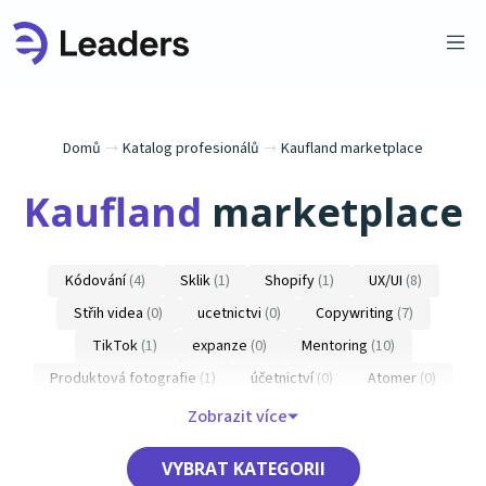
Domů
⤑
Katalog profesionálů
⤑
Kaufland marketplace
Kaufland
marketplace
Kódování
(4)
Sklik
(1)
Shopify
(1)
UX/UI
(8)
Střih videa
(0)
ucetnictvi
(0)
Copywriting
(7)
TikTok
(1)
expanze
(0)
Mentoring
(10)
Produktová fotografie
(1)
účetnictví
(0)
Atomer
(0)
E-mail marketing
(10)
BizBox
(1)
Allegro marketplace
(4)
Zobrazit více
Branding
(6)
Amazon marketplace
(4)
Webnode
(2)
VYBRAT KATEGORII
Kaufland marketplace
(2)
Biano
(1)
Google Ads
(3)