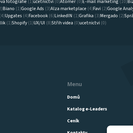
vá fotografie
(1)
účetnictví
(0)
Atomer
(0)
E-mail marketing
(10)
Bi
2)
Biano
(1)
Google Ads
(3)
Alza marketplace
(4)
Favi
(2)
Google Analy
(4)
Upgates
(4)
Facebook
(6)
LinkedIN
(1)
Grafika
(3)
Mergado
(2)
Spr
lik
(1)
Shopify
(1)
UX/UI
(8)
Střih videa
(0)
ucetnictvi
(0)
Menu
Domů
Katalog e-Leaders
Ceník
Kontakty