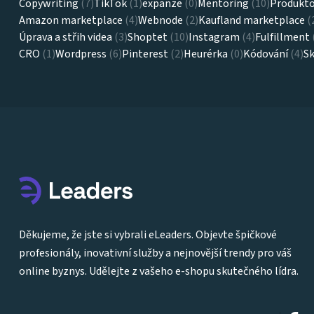
Copywriting
(7)
TikTok
(1)
expanze
(0)
Mentoring
(10)
Produkto
Amazon marketplace
(4)
Webnode
(2)
Kaufland marketplace
(
Úprava a střih videa
(3)
Shoptet
(10)
Instagram
(4)
Fulfillment
CRO
(1)
Wordpress
(6)
Pinterest
(2)
Heurérka
(0)
Kódování
(4)
Sk
Děkujeme, že jste si vybrali eLeaders. Objevte špičkové
profesionály, inovativní služby a nejnovější trendy pro váš
online byznys. Udělejte z vašeho e-shopu skutečného lídra.