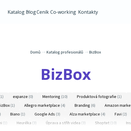
Katalog
Blog
Ceník
Co-working
Kontakty
Domů
⤑
Katalog profesionálů
⤑
BizBox
BizBox
(1)
expanze
(0)
Mentoring
(10)
Produktová fotografie
(1)
izBox
(1)
Allegro marketplace
(4)
Branding
(6)
Amazon marke
)
Biano
(1)
Google Ads
(3)
Alza marketplace
(4)
Favi
(2)
i
(1)
Heuréka
(3)
Úprava a střih videa
(3)
Shoptet
(10)
In