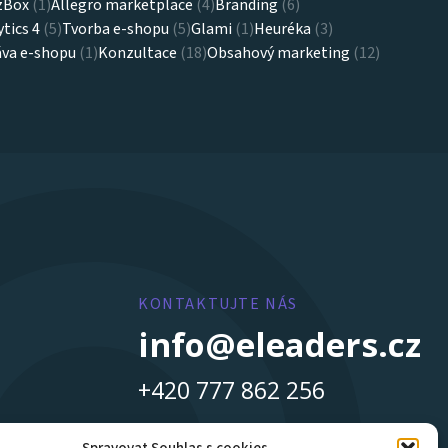
zBox
(1)
Allegro marketplace
(4)
Branding
(6)
tics 4
(5)
Tvorba e-shopu
(5)
Glami
(1)
Heuréka
(3)
áva e-shopu
(1)
Konzultace
(18)
Obsahový marketing
(12)
KONTAKTUJTE NÁS
info@eleaders.cz
+420 777 862 256