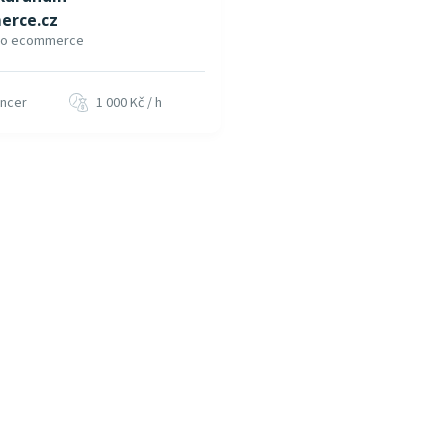
rce.cz
ro ecommerce
ancer
1 000 Kč / h