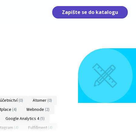
Zapište se do katalogu
účetnictví
(0)
Atomer
(0)
tplace
(4)
Webnode
(2)
Google Analytics 4
(5)
stagram
(4)
Fulfillment
(4)