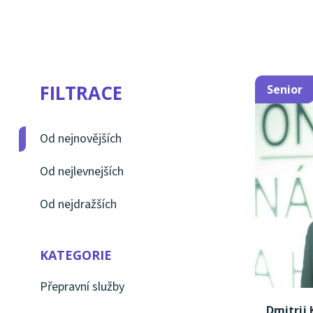
Upgates
(4)
Facebo
Obsahový marketing
(12
FILTRACE
Senior
Od nejnovějších
Od nejlevnejších
Od nejdražších
KATEGORIE
Přepravní služby
Dmitrij 