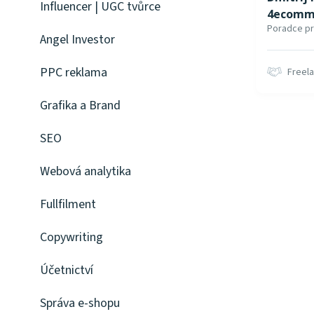
Influencer | UGC tvůrce
4ecomme
Poradce p
Angel Investor
PPC reklama
Freel
Grafika a Brand
SEO
Webová analytika
Fullfilment
Copywriting
Účetnictví
Správa e-shopu