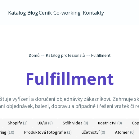
Katalog
Blog
Ceník
Co-working
Kontakty
Domů
⤑
Katalog profesionálů
⤑
Fulfillment
Fulfillment
išťuje vyřízení a doručení objednávky zákazníkovi. Zahrnuje s
ní objednávek, balení, dopravu a případně i řešení vratek či r
Shopify
(1)
UX/UI
(8)
Střih videa
(0)
ucetnictvi
(0)
Cop
ring
(10)
Produktová fotografie
(1)
účetnictví
(0)
Atomer
(0)