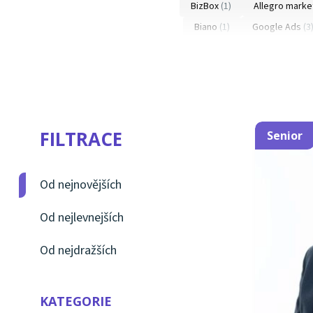
BizBox
(1)
Allegro marke
Biano
(1)
Google Ads
(3
Heuréka
(3)
Úprava a s
LinkedIN
(1)
Grafika
(3)
FILTRACE
Senior
Od nejnovějších
Od nejlevnejších
Od nejdražších
KATEGORIE