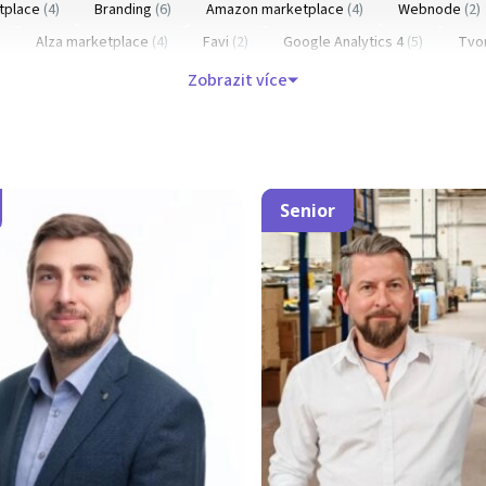
tplace
(4)
Branding
(6)
Amazon marketplace
(4)
Webnode
(2)
)
Alza marketplace
(4)
Favi
(2)
Google Analytics 4
(5)
Tvo
třih videa
(3)
Shoptet
(10)
Instagram
(4)
Fulfillment
(4)
Up
Zobrazit více
Mergado
(2)
Správa e-shopu
(1)
Konzultace
(18)
Obsahov
Wordpress
(6)
Pinterest
(2)
Heurérka
(0)
Senior