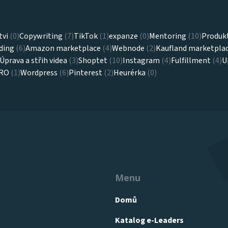
tvi
(0)
Copywriting
(7)
TikTok
(1)
expanze
(0)
Mentoring
(10)
Produkt
ding
(6)
Amazon marketplace
(4)
Webnode
(2)
Kaufland marketpla
Úprava a střih videa
(3)
Shoptet
(10)
Instagram
(4)
Fulfillment
(4)
U
RO
(1)
Wordpress
(6)
Pinterest
(2)
Heurérka
(0)
Menu
Domů
Katalog e-Leaders