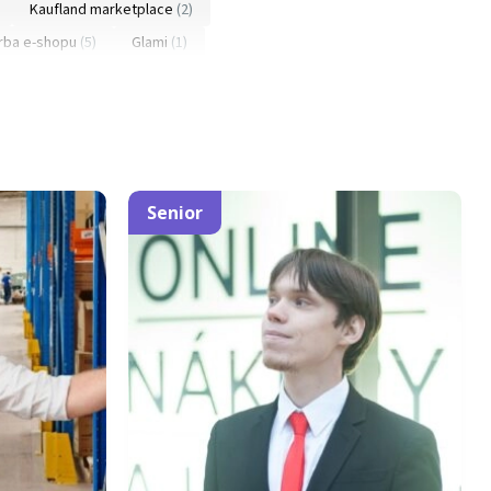
Kaufland marketplace
(2)
rba e-shopu
(5)
Glami
(1)
gates
(4)
Facebook
(6)
ý marketing
(12)
CRO
(1)
Senior