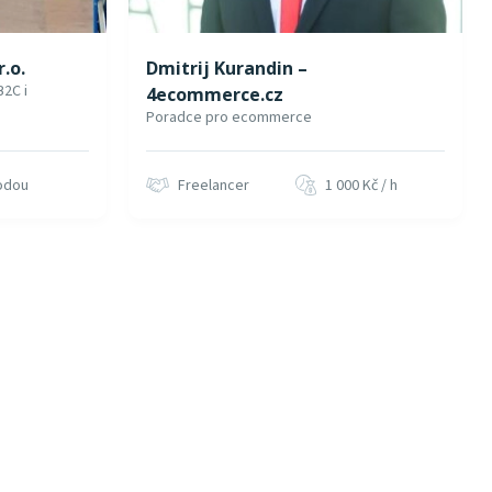
r.o.
Dmitrij Kurandin –
B2C i
4ecommerce.cz
Poradce pro ecommerce
odou
Freelancer
1 000 Kč / h