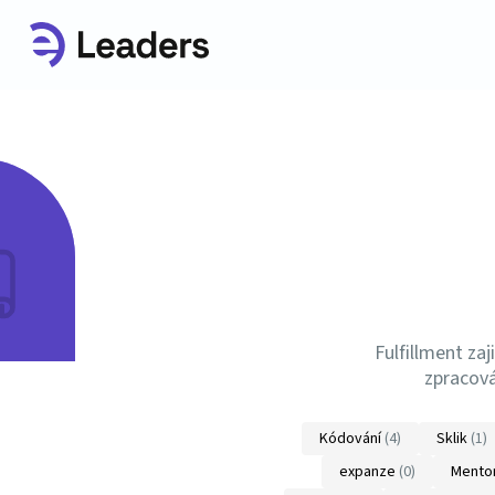
Fulfillment zaj
zpracová
Kódování
(4)
Sklik
(1)
expanze
(0)
Mento