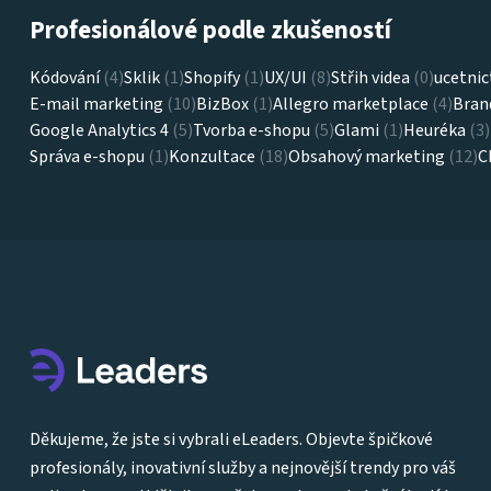
Profesionálové podle zkušeností
Kódování
(4)
Sklik
(1)
Shopify
(1)
UX/UI
(8)
Střih videa
(0)
ucetnic
E-mail marketing
(10)
BizBox
(1)
Allegro marketplace
(4)
Bran
Google Analytics 4
(5)
Tvorba e-shopu
(5)
Glami
(1)
Heuréka
(3)
Správa e-shopu
(1)
Konzultace
(18)
Obsahový marketing
(12)
C
Děkujeme, že jste si vybrali eLeaders. Objevte špičkové
profesionály, inovativní služby a nejnovější trendy pro váš